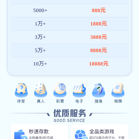
媒体人分析深圳队的困境与拼搏精神尽显虽败犹荣的真正含义
2026-06-28
东体评论安佩姆红牌合理性埃朱马上轮犯规为何仅获黄牌引争议
2026-06-28
山本理仁正式加盟弗赖堡期待在德甲赛场大展身手
2026-06-27
巴黎豪赌欧冠再夺冠132亿出售乌加特等三将256亿引进K77杜埃内维斯等五名新援
2026-06-26
英媒报道桑切斯疑似脑震荡需接受检查或将缺席对阵利物浦比赛
2026-06-23
NBA官方宣布最佳新秀阵容将于明日公布最佳防守阵容和最佳阵容时间安排一览
2026-06-22
利雅得胜利遭逆转奎尼奥内斯抓住机会轻松破门
2026-06-21
阿坎吉坚定表态愿为国米效力并渴望赢得欧冠荣耀
2026-06-20
普罗维德尔渴望首发不愿替补国米与博洛尼亚争抢他
2026-06-19
巴萨16岁小将通卡拉有望入选一线队季前集训名单引发关注
2026-06-19
意大利杯冠军墙更新国米第十冠追赶尤文十五冠成历史新篇
2026-06-18